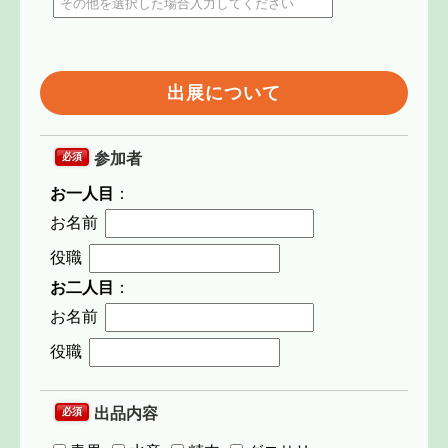
出展について
参加者
必須
お一人目
：
お名前
役職
お二人目
：
お名前
役職
出品内容
必須