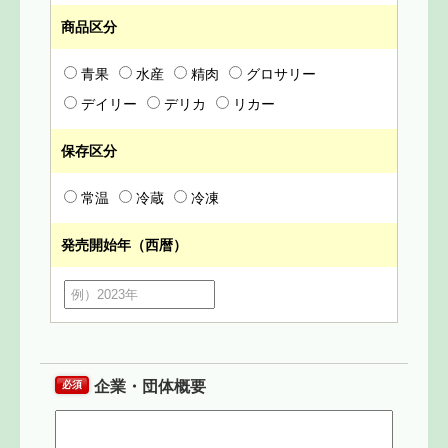
商品区分
青果
水産
精肉
グロサリー
デイリー
デリカ
リカー
保存区分
常温
冷蔵
冷凍
発売開始年（西暦）
企業・団体概要
必須