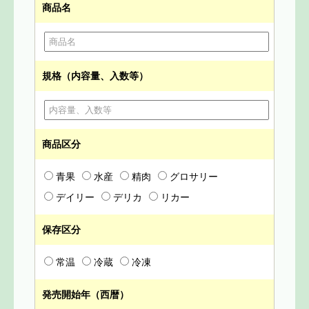
商品名
規格（内容量、入数等）
商品区分
青果
水産
精肉
グロサリー
デイリー
デリカ
リカー
保存区分
常温
冷蔵
冷凍
発売開始年（西暦）