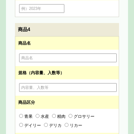
商品4
商品名
規格（内容量、入数等）
商品区分
青果
水産
精肉
グロサリー
デイリー
デリカ
リカー