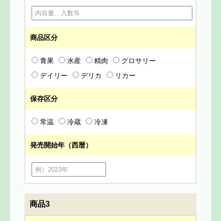
商品区分
青果
水産
精肉
グロサリー
デイリー
デリカ
リカー
保存区分
常温
冷蔵
冷凍
発売開始年（西暦）
商品3