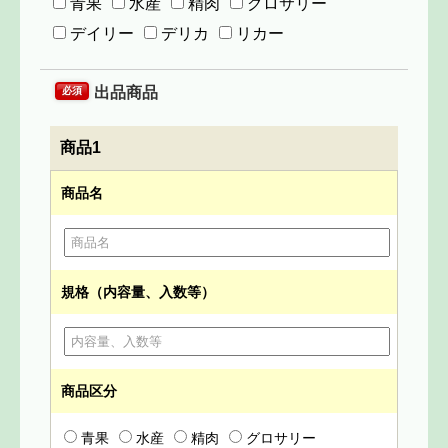
青果
水産
精肉
グロサリー
デイリー
デリカ
リカー
出品商品
必須
商品1
商品名
規格（内容量、入数等）
商品区分
青果
水産
精肉
グロサリー