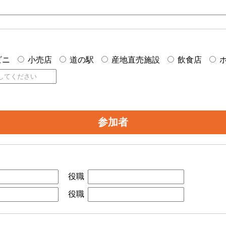
ビニ
小売店
道の駅
産地直売施設
飲食店
参加者
役職
役職