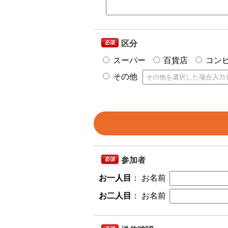
区分
必須
スーパー
百貨店
コン
その他
参加者
必須
お一人目
：
お名前
お二人目
：
お名前