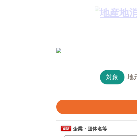
対象
地
企業・団体名等
必須